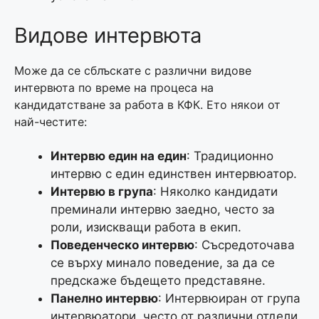
Видове интервюта
Може да се сблъскате с различни видове
интервюта по време на процеса на
кандидатстване за работа в КФК. Ето някои от
най-честите:
Интервю един на един
: Традиционно
интервю с един единствен интервюатор.
Интервю в група
: Няколко кандидати
преминали интервю заедно, често за
роли, изискващи работа в екип.
Поведенческо интервю
: Съсредоточава
се върху минало поведение, за да се
предскаже бъдещето представяне.
Панелно интервю
: Интервюиран от група
интервюатори, често от различни отдели.