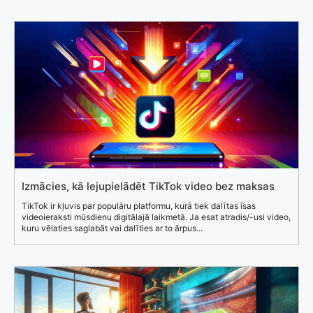
Izmācies, kā lejupielādēt TikTok video bez maksas
TikTok ir kļuvis par populāru platformu, kurā tiek dalītas īsas
videoieraksti mūsdienu digitālajā laikmetā. Ja esat atradis/-usi video,
kuru vēlaties saglabāt vai dalīties ar to ārpus...