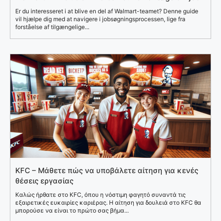
Er du interesseret i at blive en del af Walmart-teamet? Denne guide
vil hjælpe dig med at navigere i jobsøgningsprocessen, lige fra
forståelse af tilgængelige...
KFC – Μάθετε πώς να υποβάλετε αίτηση για κενές
θέσεις εργασίας
Καλώς ήρθατε στο KFC, όπου η νόστιμη φαγητό συναντά τις
εξαιρετικές ευκαιρίες καριέρας. Η αίτηση για δουλειά στο KFC θα
μπορούσε να είναι το πρώτο σας βήμα...