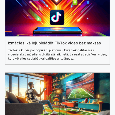
Izmācies, kā lejupielādēt TikTok video bez maksas
TikTok ir kļuvis par populāru platformu, kurā tiek dalītas īsas
videoieraksti mūsdienu digitālajā laikmetā. Ja esat atradis/-usi video,
kuru vēlaties saglabāt vai dalīties ar to ārpus...