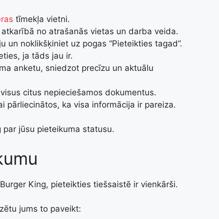
eras
tīmekļa vietni.
s atkarībā no atrašanās vietas un darba veida.
iju un noklikšķiniet uz pogas “Pieteikties tagad”.
ties, ja tāds jau ir.
kuma anketu, sniedzot precīzu un aktuālu
 visus citus nepieciešamos dokumentus.
i pārliecinātos, ka visa informācija ir pareiza.
g par jūsu pieteikuma statusu.
ikumu
ger King, pieteikties tiešsaistē ir vienkārši.
īdzētu jums to paveikt: