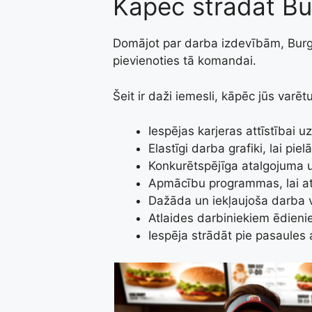
Kāpēc strādāt Bu
Domājot par darba izdevībām, Burg
pievienoties tā komandai.
Šeit ir daži iemesli, kāpēc jūs varēt
Iespējas karjeras attīstībai
Elastīgi darba grafiki, lai p
Konkurētspējīga atalgojuma 
Apmācību programmas, lai at
Dažāda un iekļaujoša darba 
Atlaides darbiniekiem ēdieni
Iespēja strādāt pie pasaules 