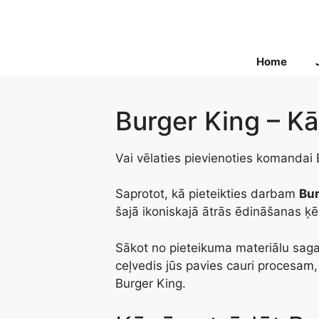
Skip
to
content
Home
Burger King – Kā
Vai vēlaties pievienoties komandai
Saprotot, kā pieteikties darbam
Bur
šajā ikoniskajā ātrās ēdināšanas ķ
Sākot no pieteikuma materiālu saga
ceļvedis jūs pavies cauri procesam,
Burger King.