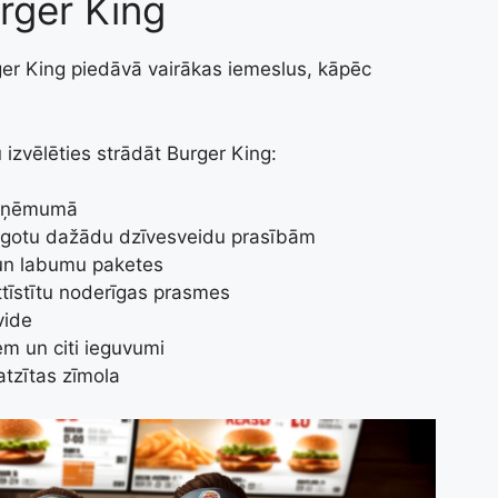
rger King
er King piedāvā vairākas iemeslus, kāpēc
u izvēlēties strādāt Burger King:
 uzņēmumā
ielāgotu dažādu dzīvesveidu prasībām
un labumu paketes
tīstītu noderīgas prasmes
vide
em un citi ieguvumi
atzītas zīmola