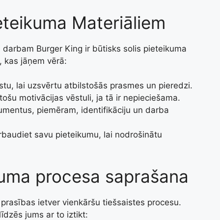
teikuma Materiāliem
darbam Burger King ir būtisks solis pieteikuma
i, kas jāņem vērā:
stu, lai uzsvērtu atbilstošās prasmes un pieredzi.
stošu motivācijas vēstuli, ja tā ir nepieciešama.
mentus, piemēram, identifikāciju un darba
baudiet savu pieteikumu, lai nodrošinātu
kuma procesa saprašana
prasības ietver vienkāršu tiešsaistes procesu.
līdzēs jums ar to iztikt: