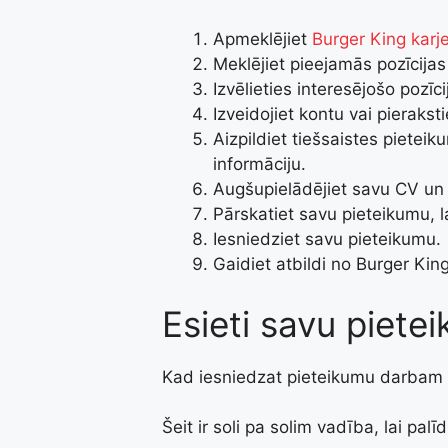
Apmeklējiet
Burger King karj
Meklējiet pieejamās pozīcija
Izvēlieties interesējošo pozīc
Izveidojiet kontu vai pierakstie
Aizpildiet tiešsaistes pietei
informāciju.
Augšupielādējiet savu CV un
Pārskatiet savu pieteikumu, la
Iesniedziet savu pieteikumu.
Gaidiet atbildi no Burger Kin
Esieti savu piete
Kad iesniedzat pieteikumu darbam Bur
Šeit ir soli pa solim vadība, lai pal