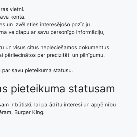
ras vietni.
 savā kontā.
s un izvēlieties interesējošo pozīciju.
kuma veidlapu ar savu personīgo informāciju,
stu un visus citus nepieciešamos dokumentus.
i pārliecinātos par precizitāti un pilnīgumu.
g par savu pieteikuma statusu.
vas pieteikuma statusam
am ir būtiski, lai parādītu interesi un apņēmību
ēram, Burger King.