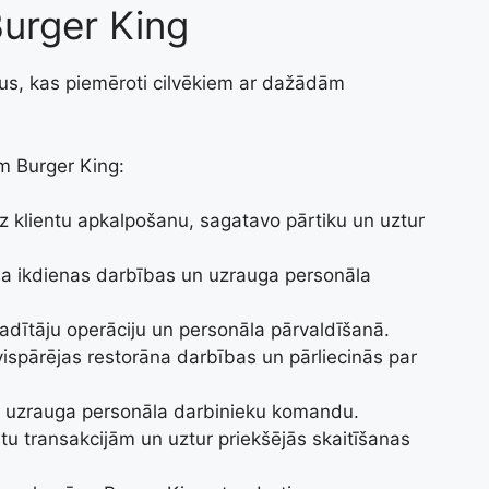
Burger King
s, kas piemēroti cilvēkiem ar dažādām
m Burger King:
z klientu apkalpošanu, sagatavo pārtiku un uztur
da ikdienas darbības un uzrauga personāla
vadītāju operāciju un personāla pārvaldīšanā.
vispārējas restorāna darbības un pārliecinās par
n uzrauga personāla darbinieku komandu.
ntu transakcijām un uztur priekšējās skaitīšanas