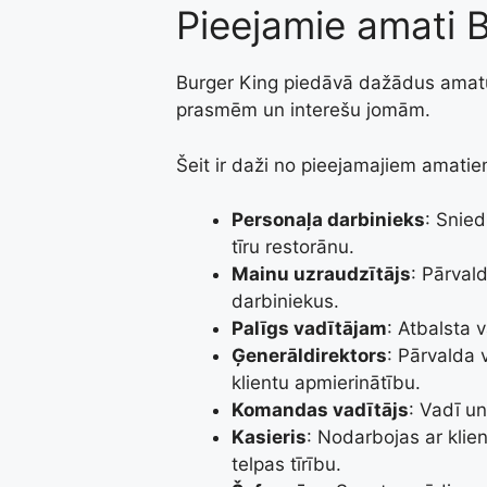
Pieejamie amati 
Burger King piedāvā dažādus amatu
prasmēm un interešu jomām.
Šeit ir daži no pieejamajiem amatie
Personaļa darbinieks
: Snied
tīru restorānu.
Mainu uzraudzītājs
: Pārval
darbiniekus.
Palīgs vadītājam
: Atbalsta 
Ģenerāldirektors
: Pārvalda 
klientu apmierinātību.
Komandas vadītājs
: Vadī u
Kasieris
: Nodarbojas ar klie
telpas tīrību.