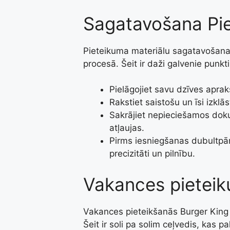
Sagatavošana Pie
Pieteikuma materiālu sagatavošana 
procesā. Šeit ir daži galvenie punkt
Pielāgojiet savu dzīves aprak
Rakstiet saistošu un īsi izklā
Sakrājiet nepieciešamos doku
atļaujas.
Pirms iesniegšanas dubultpār
precizitāti un pilnību.
Vakances pietei
Vakances pieteikšanās Burger King 
Šeit ir soli pa solim ceļvedis, kas pa