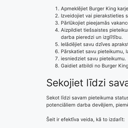
Apmeklējiet Burger King karje
Izveidojiet vai pierakstieties
Pārlūkojiet pieejamās vakance
Aizpildiet tiešsaistes pietei
darba pieredzi un izglītību.
Ielādējiet savu dzīves aprak
Pārskatiet savu pieteikumu, la
iesniedziet savu pieteikumu.
Gaidiet atbildi no Burger Kin
Sekojiet līdzi sa
Sekot līdzi savam pieteikuma status
potenciāliem darba devējiem, piem
Šeit ir efektīva veida, kā to izdarīt: