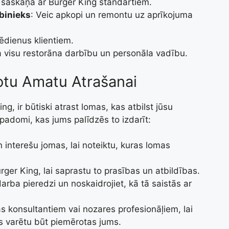
 saskaņā ar Burger King standartiem.
binieks
: Veic apkopi un remontu uz aprīkojuma
ēdienus klientiem.
a visu restorāna darbību un personāla vadību.
rotu Amatu Atrašanai
, ir būtiski atrast lomas, kas atbilst jūsu
padomi, kas jums palīdzēs to izdarīt:
 interešu jomas, lai noteiktu, kuras lomas
ger King, lai saprastu to prasības un atbildības.
arba pieredzi un noskaidrojiet, kā tā saistās ar
s konsultantiem vai nozares profesionāļiem, lai
s varētu būt piemērotas jums.