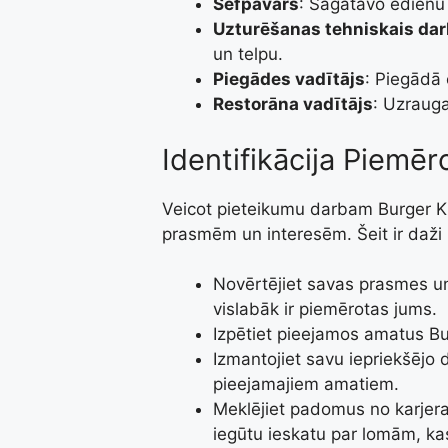
Šefpavārs
: Sagatavo ēdienu
Uzturēšanas tehniskais dar
un telpu.
Piegādes vadītājs
: Piegādā 
Restorāna vadītājs
: Uzraug
Identifikācija Piemē
Veicot pieteikumu darbam Burger King
prasmēm un interesēm. Šeit ir daži 
Novērtējiet savas prasmes un
vislabāk ir piemērotas jums.
Izpētiet pieejamos amatus Bur
Izmantojiet savu iepriekšējo d
pieejamajiem amatiem.
Meklējiet padomus no karjera
iegūtu ieskatu par lomām, ka