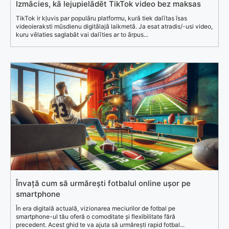
Izmācies, kā lejupielādēt TikTok video bez maksas
TikTok ir kļuvis par populāru platformu, kurā tiek dalītas īsas
videoieraksti mūsdienu digitālajā laikmetā. Ja esat atradis/-usi video,
kuru vēlaties saglabāt vai dalīties ar to ārpus...
Învață cum să urmărești fotbalul online ușor pe
smartphone
În era digitală actuală, vizionarea meciurilor de fotbal pe
smartphone-ul tău oferă o comoditate și flexibilitate fără
precedent. Acest ghid te va ajuta să urmărești rapid fotbal...