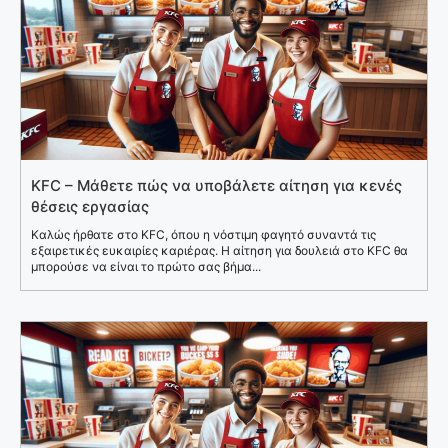
KFC – Μάθετε πώς να υποβάλετε αίτηση για κενές
θέσεις εργασίας
Καλώς ήρθατε στο KFC, όπου η νόστιμη φαγητό συναντά τις
εξαιρετικές ευκαιρίες καριέρας. Η αίτηση για δουλειά στο KFC θα
μπορούσε να είναι το πρώτο σας βήμα...