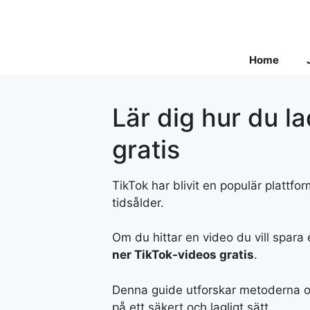
Skip
to
content
Home
Lär dig hur du l
gratis
TikTok har blivit en populär plattfor
tidsålder.
Om du hittar en video du vill spara 
ner TikTok-videos gratis
.
Denna guide utforskar metoderna oc
på ett säkert och lagligt sätt.