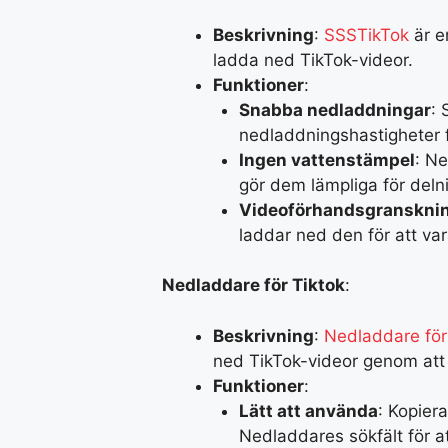
Beskrivning
:
SSSTikTok
är e
ladda ned TikTok-videor.
Funktioner
:
Snabba nedladdningar
: 
nedladdningshastigheter f
Ingen vattenstämpel
: Ne
gör dem lämpliga för deln
Videoförhandsgranskni
laddar ned den för att var
Nedladdare för Tiktok
:
Beskrivning
:
Nedladdare för
ned TikTok-videor genom att k
Funktioner
:
Lätt att använda
: Kopier
Nedladdares sökfält för a