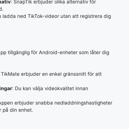
nativ
: SnapTik erbjuder olika alternativ för
d.
n ladda ned TikTok-videor utan att registrera dig
app tillgänglig för Android-enheter som låter dig
: TikMate erbjuder en enkel gränssnitt för att
ingar
: Du kan välja videokvalitet innan
Appen erbjuder snabba nedladdningshastigheter
r på din enhet.