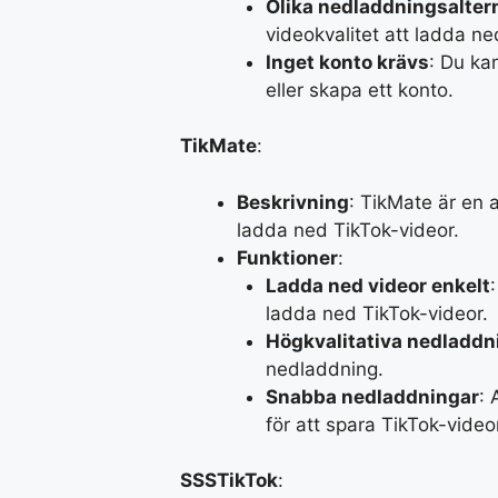
Olika nedladdningsalter
videokvalitet att ladda ne
Inget konto krävs
: Du ka
eller skapa ett konto.
TikMate
:
Beskrivning
: TikMate är en 
ladda ned TikTok-videor.
Funktioner
:
Ladda ned videor enkelt
ladda ned TikTok-videor.
Högkvalitativa nedladdn
nedladdning.
Snabba nedladdningar
: 
för att spara TikTok-video
SSSTikTok
: