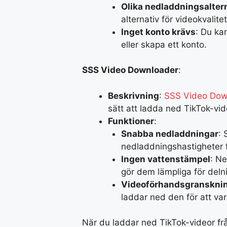
Olika nedladdningsalter
alternativ för videokvalite
Inget konto krävs
: Du ka
eller skapa ett konto.
SSS Video Downloader
:
Beskrivning
:
SSS Video Dow
sätt att ladda ned TikTok-vid
Funktioner
:
Snabba nedladdningar
:
nedladdningshastigheter f
Ingen vattenstämpel
: Ne
gör dem lämpliga för deln
Videoförhandsgranskni
laddar ned den för att var
När du laddar ned TikTok-videor från 