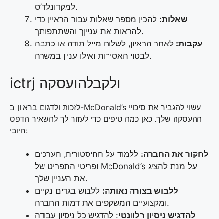
למקדונלד’ס.
שאלות:
להכין מספר שאלות עבור הראיין כדי
להראות את ענייןך והשתתפותך.
עקבות:
לאחר הראיון, לשלוח מייל תודה או כתבה
לבטוי האסירות ואילו עניין במשרה.
ictrj ולקבלהועסקה
לזכות ולדגום בראיון ב-McDonald’s עשוי להגביר את סיכויי
ההעסקה שלך. כאן כמה טיפים כדי לעזור לך להשאיר הדפס
חיובי:
לחקור את החברה:
ללמוד על ההיסטוריה, הערכים
ופריטי התפריט של McDonald’s על מנת להציג
את העניין שלך.
ללבוש בצורה נאותה:
ללבוש בגדים נקיים
ומקצועיים המשקפים את דמות החברה.
להדגיש ניסיון רלוונטי
: להדגיש כל ניסיון עבודה