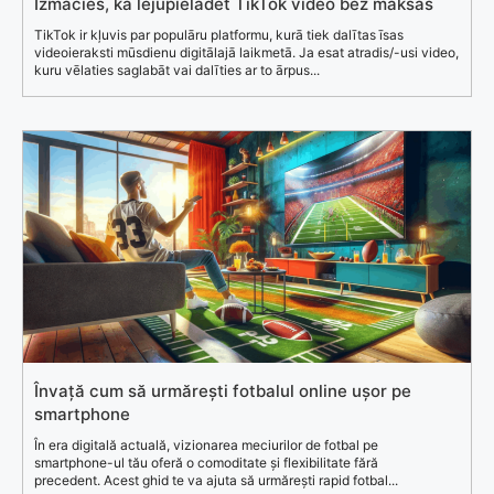
Izmācies, kā lejupielādēt TikTok video bez maksas
TikTok ir kļuvis par populāru platformu, kurā tiek dalītas īsas
videoieraksti mūsdienu digitālajā laikmetā. Ja esat atradis/-usi video,
kuru vēlaties saglabāt vai dalīties ar to ārpus...
Învață cum să urmărești fotbalul online ușor pe
smartphone
În era digitală actuală, vizionarea meciurilor de fotbal pe
smartphone-ul tău oferă o comoditate și flexibilitate fără
precedent. Acest ghid te va ajuta să urmărești rapid fotbal...