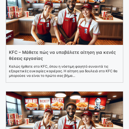
KFC – Μάθετε πώς να υποβάλετε αίτηση για κενές
θέσεις εργασίας
Καλώς ήρθατε στο KFC, όπου η νόστιμη φαγητό συναντά τις
εξαιρετικές ευκαιρίες καριέρας. Η αίτηση για δουλειά στο KFC θα
μπορούσε να είναι το πρώτο σας βήμα...