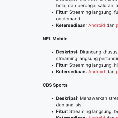
bola, dan berbagai saluran l
Fitur
: Streaming langsung, f
on demand.
Ketersediaan
:
Android
dan
NFL Mobile
Deskripsi
: Dirancang khusus
streaming langsung pertandin
Fitur
: Streaming langsung, hig
Ketersediaan
:
Android
dan
CBS Sports
Deskripsi
: Menawarkan strea
dan analisis.
Fitur
: Streaming langsung, ber