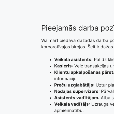
Pieejamās darba poz
Walmart piedāvā dažādas darba poz
korporatīvajos birojos. Šeit ir daža
Veikala asistents
: Palīdz kl
Kasieris
: Veic transakcijas 
Klientu apkalpošanas pārst
informāciju.
Preču uzglabātājs
: Uztur pl
Nodaļas supervizors
: Pārva
Asistents vadītājam
: Atbal
Veikala vadītājs
: Uzrauga ve
apmierinātību.