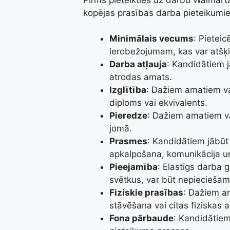
kopējas prasības darba pieteikumi
Minimālais vecums
: Pietei
ierobežojumam, kas var atšķi
Darba atļauja
: Kandidātiem j
atrodas amats.
Izglītība
: Dažiem amatiem va
diploms vai ekvivalents.
Pieredze
: Dažiem amatiem va
jomā.
Prasmes
: Kandidātiem jābūt
apkalpošana, komunikācija 
Pieejamība
: Elastīgs darba 
svētkus, var būt nepieciešam
Fiziskie prasības
: Dažiem a
stāvēšana vai citas fiziskas a
Fona pārbaude
: Kandidātiem