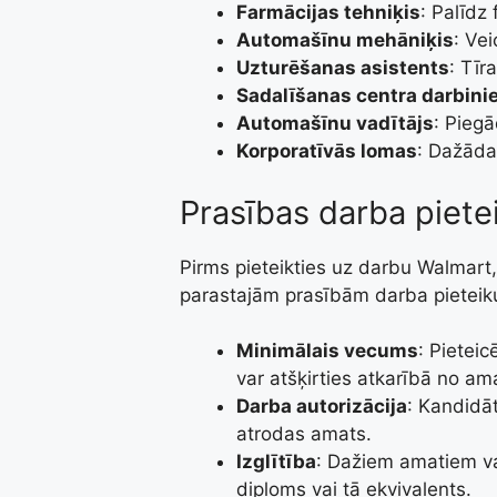
Farmācijas tehniķis
: Palīdz
Automašīnu mehāniķis
: Ve
Uzturēšanas asistents
: Tīr
Sadalīšanas centra darbini
Automašīnu vadītājs
: Piegā
Korporatīvās lomas
: Dažāda
Prasības darba piet
Pirms pieteikties uz darbu Walmart, 
parastajām prasībām darba pietei
Minimālais vecums
: Pietei
var atšķirties atkarībā no am
Darba autorizācija
: Kandidāt
atrodas amats.
Izglītība
: Dažiem amatiem va
diploms vai tā ekvivalents.