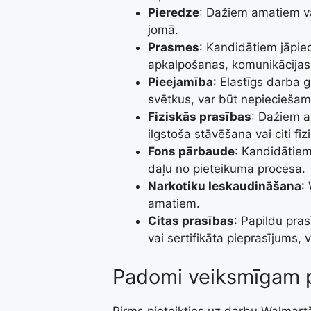
Pieredze
: Dažiem amatiem va
jomā.
Prasmes
: Kandidātiem jāpie
apkalpošanas, komunikācijas
Pieejamība
: Elastīgs darba 
svētkus, var būt nepieciešam
Fiziskās prasības
: Dažiem 
ilgstoša stāvēšana vai citi fi
Fons pārbaude
: Kandidātiem
daļu no pieteikuma procesa.
Narkotiku Ieskaudināšana
:
amatiem.
Citas prasības
: Papildu pra
vai sertifikāta pieprasījums,
Padomi veiksmīgam 
Pirms pieteikties uz darbu Walmartā,