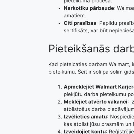
pieteikuma procesa.
Narkotiku pārbaude
: Walmar
amatiem.
Citi prasības
: Papildu prasī
sertifikāts, var būt nepiecie
Pieteikšanās da
Kad pieteicaties darbam Walmart, ir ļ
pieteikumu. Šeit ir soli pa solim gi
Apmeklējiet Walmart Karjer
piekļūtu darba pieteikumu po
Meklējiet atvērto vakanci
: 
atbilstošus darba piedāvāju
Izvēlieties amatu
: Nospiedie
kas atbilst jūsu prasmēm un 
Izveidojiet kontu
: Reģistrēji