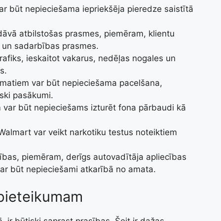
r būt nepieciešama iepriekšēja pieredze saistītā
dāvā atbilstošas prasmes, piemēram, klientu
 un sadarbības prasmes.
grafiks, ieskaitot vakarus, nedēļas nogales un
s.
amatiem var būt nepieciešama pacelšana,
ziski pasākumi.
 var būt nepieciešams izturēt fona pārbaudi kā
 Walmart var veikt narkotiku testus noteiktiem
sības, piemēram, derīgs autovadītāja apliecības
 var būt nepieciešami atkarībā no amata.
pieteikumam
 ir būtiski saprast prasības. Šeit ir dažas