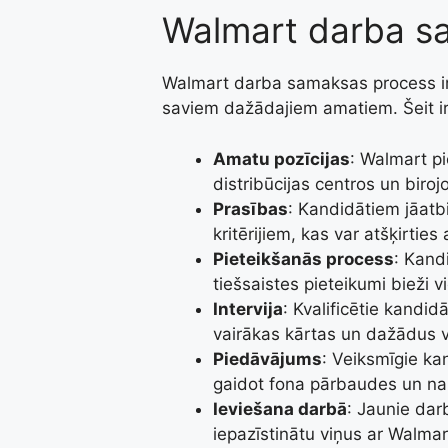
Walmart darba s
Walmart darba samaksas process ir 
saviem dažādajiem amatiem. Šeit ir 
Amatu pozīcijas
: Walmart p
distribūcijas centros un biroj
Prasības
: Kandidātiem jāatb
kritērijiem, kas var atšķirtie
Pieteikšanās process
: Kandi
tiešsaistes pieteikumi bieži v
Intervija
: Kvalificētie kandidā
vairākas kārtas un dažādus 
Piedāvājums
: Veiksmīgie k
gaidot fona pārbaudes un nar
Ieviešana darbā
: Jaunie darb
iepazīstinātu viņus ar Walmar