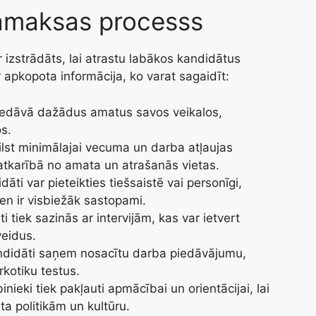
amaksas processs
izstrādāts, lai atrastu labākos kandidātus
apkopota informācija, ko varat sagaidīt:
iedāvā dažādus amatus savos veikalos,
os.
ilst minimālajai vecuma un darba atļaujas
s atkarībā no amata un atrašanās vietas.
dāti var pieteikties tiešsaistē vai personīgi,
ien ir visbiežāk sastopami.
ti tiek sazinās ar intervijām, kas var ietvert
veidus.
andidāti saņem nosacītu darba piedāvājumu,
kotiku testus.
inieki tiek pakļauti apmācībai un orientācijai, lai
ta politikām un kultūru.