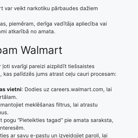
t var veikt narkotiku pārbaudes dažiem
bas, piemēram, derīga vadītāja apliecība vai
šami atkarībā no amata.
rbam Walmart
oti svarīgi pareizi aizpildīt tiešsaistes
ds, kas palīdzēs jums atrast ceļu cauri procesam:
as vietni
: Dodies uz careers.walmart.com, lai
rtālam.
Izmantojiet meklēšanas filtrus, lai atrastu
mus.
t pogu “Pieteikties tagad” pie amata saraksta,
interesēm.
eties ar savu e-pastu un izveidojiet paroli, lai