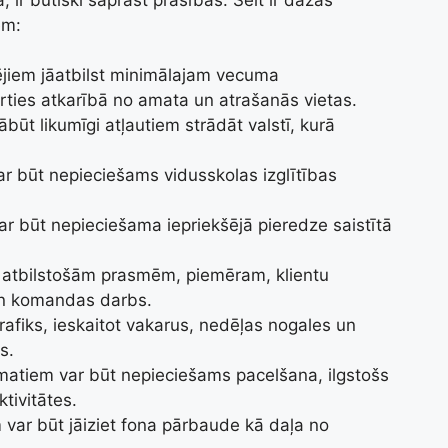
em:
cējiem jāatbilst minimālajam vecuma
rties atkarībā no amata un atrašanās vietas.
ābūt likumīgi atļautiem strādāt valstī, kurā
r būt nepieciešams vidusskolas izglītības
r būt nepieciešama iepriekšējā pieredze saistītā
 atbilstošām prasmēm, piemēram, klientu
un komandas darbs.
grafiks, ieskaitot vakarus, nedēļas nogales un
s.
matiem var būt nepieciešams pacelšana, ilgstošs
ktivitātes.
 var būt jāiziet fona pārbaude kā daļa no