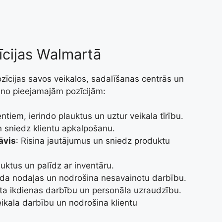
īcijas Walmartā
īcijas savos veikalos, sadalīšanas centrās un
s no pieejamajām pozīcijām:
ientiem, ierindo plauktus un uztur veikala tīrību.
un sniedz klientu apkalpošanu.
āvis
: Risina jautājumus un sniedz produktu
auktus un palīdz ar inventāru.
lda nodaļas un nodrošina nesavainotu darbību.
sta ikdienas darbību un personāla uzraudzību.
ikala darbību un nodrošina klientu