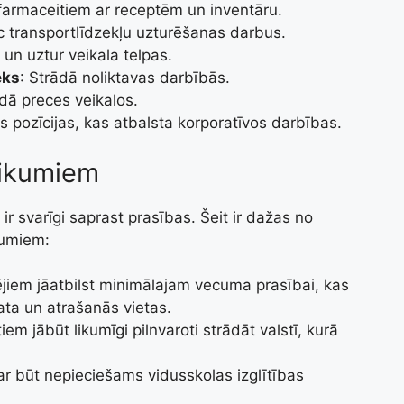
 farmaceitiem ar receptēm un inventāru.
ic transportlīdzekļu uzturēšanas darbus.
a un uztur veikala telpas.
eks
: Strādā noliktavas darbībās.
dā preces veikalos.
s pozīcijas, kas atbalsta korporatīvos darbības.
eikumiem
ir svarīgi saprast prasības. Šeit ir dažas no
kumiem:
cējiem jāatbilst minimālajam vecuma prasībai, kas
ata un atrašanās vietas.
iem jābūt likumīgi pilnvaroti strādāt valstī, kurā
r būt nepieciešams vidusskolas izglītības