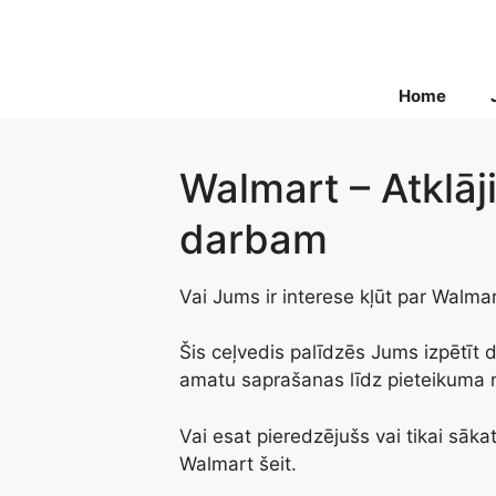
Skip
to
content
Home
Walmart – Atklāji
darbam
Vai Jums ir interese kļūt par Walm
Šis ceļvedis palīdzēs Jums izpētīt
amatu saprašanas līdz pieteikuma m
Vai esat pieredzējušs vai tikai sāka
Walmart šeit.