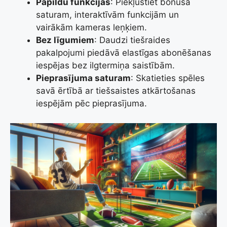
Papildu funkcijas
: Piekļūstiet bonusa
saturam, interaktīvām funkcijām un
vairākām kameras leņķiem.
Bez līgumiem
: Daudzi tiešraides
pakalpojumi piedāvā elastīgas abonēšanas
iespējas bez ilgtermiņa saistībām.
Pieprasījuma saturam
: Skatieties spēles
savā ērtībā ar tiešsaistes atkārtošanas
iespējām pēc pieprasījuma.