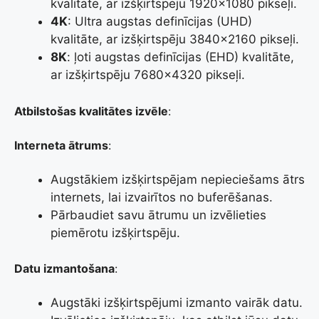
kvalitāte, ar izšķirtspēju 1920×1080 pikseļi.
4K
: Ultra augstas definīcijas (UHD)
kvalitāte, ar izšķirtspēju 3840×2160 pikseļi.
8K
: ļoti augstas definīcijas (EHD) kvalitāte,
ar izšķirtspēju 7680×4320 pikseļi.
Atbilstošas kvalitātes izvēle
:
Interneta ātrums
:
Augstākiem izšķirtspējam nepieciešams ātrs
internets, lai izvairītos no buferēšanas.
Pārbaudiet savu ātrumu un izvēlieties
piemērotu izšķirtspēju.
Datu izmantošana
:
Augstāki izšķirtspējumi izmanto vairāk datu.