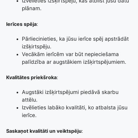
Izvēlieties izšķirtspēju, kas atbilst jūsu datu
plānam.
Ierīces spēja
:
Pārliecinieties, ka jūsu ierīce spēj apstrādāt
izšķirtspēju.
Vecākām ierīcēm var būt nepieciešama
palīdzība ar augstākiem izšķirtspējumiem.
Kvalitātes priekšroka
:
Augstāki izšķirtspējumi piedāvā skarbu
attēlu.
Izvēlieties labāko kvalitāti, ko atbalsta jūsu
ierīce.
Saskaņot kvalitāti un veiktspēju
: