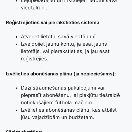
Lejupielādējiet un instalējiet lietotni savā
viedtālrunī.
Reģistrējieties vai pierakstieties sistēmā
:
Atveriet lietotni savā viedtālrunī.
Izveidojiet jaunu kontu, ja esat jauns
lietotājs, vai pierakstieties, ja jau esat
reģistrējies.
Izvēlieties abonēšanas plānu (ja nepieciešams)
:
Daži straumēšanas pakalpojumi var
pieprasīt abonēšanu, lai piekļūtu tiešraidē
notiekošajiem futbola mačiem.
Izvēlieties abonēšanas plānu, kas atbilst
jūsu vajadzībām un budžetam.