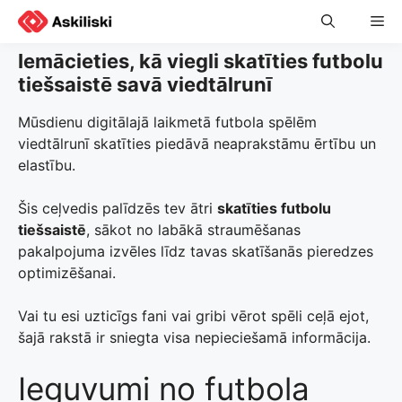
Skip
Me
to
content
Iemācieties, kā viegli skatīties futbolu
tiešsaistē savā viedtālrunī
Mūsdienu digitālajā laikmetā futbola spēlēm
viedtālrunī skatīties piedāvā neaprakstāmu ērtību un
elastību.
Šis ceļvedis palīdzēs tev ātri
skatīties futbolu
tiešsaistē
, sākot no labākā straumēšanas
pakalpojuma izvēles līdz tavas skatīšanās pieredzes
optimizēšanai.
Vai tu esi uzticīgs fani vai gribi vērot spēli ceļā ejot,
šajā rakstā ir sniegta visa nepieciešamā informācija.
Ieguvumi no futbola