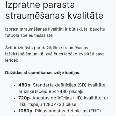
Izpratne parasta
straumēšanas kvalitāte
Izprast straumēšanas kvalitāti ir būtiski, lai baudītu
futbola spēles tiešsaistē.
Šeit ir izklāsts par dažādām straumēšanas
izšķirtspējām un kā izvēlēties labāko kvalitāti savai
ierīcei:
Dažādas straumēšanas izšķirtspējas
:
480p
: Standarta definīcijas (SD) kvalitāte,
ar izšķirtspēju 854×480 pikseļi.
720p
: Augstas definīcijas (HD) kvalitāte, ar
izšķirtspēju 1280×720 pikseļi.
1080p
: Pilnas augstas definīcijas (FHD)