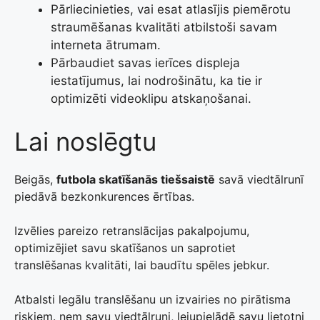
Pārliecinieties, vai esat atlasījis piemērotu
straumēšanas kvalitāti atbilstoši savam
interneta ātrumam.
Pārbaudiet savas ierīces displeja
iestatījumus, lai nodrošinātu, ka tie ir
optimizēti videoklipu atskaņošanai.
Lai noslēgtu
Beigās,
futbola skatīšanās tiešsaistē
savā viedtālrunī
piedāvā bezkonkurences ērtības.
Izvēlies pareizo retranslācijas pakalpojumu,
optimizējiet savu skatīšanos un saprotiet
translēšanas kvalitāti, lai baudītu spēles jebkur.
Atbalsti legālu translēšanu un izvairies no pirātisma
riskiem. ņem savu viedtālruni, lejupielādē savu lietotni