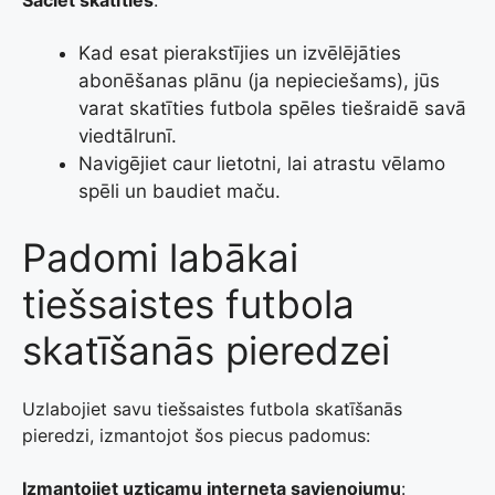
Sāciet skatīties
:
Kad esat pierakstījies un izvēlējāties
abonēšanas plānu (ja nepieciešams), jūs
varat skatīties futbola spēles tiešraidē savā
viedtālrunī.
Navigējiet caur lietotni, lai atrastu vēlamo
spēli un baudiet maču.
Padomi labākai
tiešsaistes futbola
skatīšanās pieredzei
Uzlabojiet savu tiešsaistes futbola skatīšanās
pieredzi, izmantojot šos piecus padomus:
Izmantojiet uzticamu interneta savienojumu
: