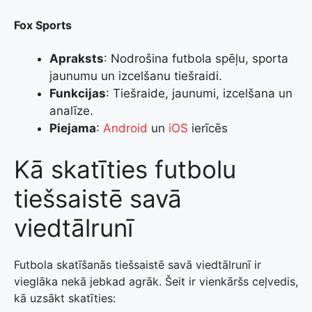
Fox Sports
Apraksts
: Nodrošina futbola spēļu, sporta
jaunumu un izcelšanu tiešraidi.
Funkcijas
: Tiešraide, jaunumi, izcelšana un
analīze.
Piejama
:
Android
un
iOS
ierīcēs
Kā skatīties futbolu
tiešsaistē savā
viedtālrunī
Futbola skatīšanās tiešsaistē savā viedtālrunī ir
vieglāka nekā jebkad agrāk. Šeit ir vienkāršs ceļvedis,
kā uzsākt skatīties: