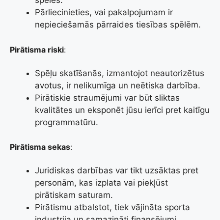
spēles.
Pārliecinieties, vai pakalpojumam ir
nepieciešamās pārraides tiesības spēlēm.
Pirātisma riski
:
Spēļu skatīšanās, izmantojot neautorizētus
avotus, ir nelikumīga un neētiska darbība.
Pirātiskie straumējumi var būt sliktas
kvalitātes un eksponēt jūsu ierīci pret kaitīgu
programmatūru.
Pirātisma sekas
:
Juridiskas darbības var tikt uzsāktas pret
personām, kas izplata vai piekļūst
pirātiskam saturam.
Pirātismu atbalstot, tiek vājināta sporta
industrija un samazināti finansējumi