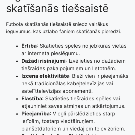
skatīšanās tiešsaistē
Futbola skatīšanās tiešsaistē sniedz vairākus
ieguvumus, kas uzlabo faniem skatīšanās pieredzi.
Ērtība
: Skatieties spēles no jebkuras vietas
ar interneta pieslēgumu.
Dažādi risinājumi
: Izvēlieties no dažādiem
tiešraides pakalpojumiem un lietotnēm.
Izcena efektivitāte
: Bieži vien ir pieejamāks
nekā tradicionālas kabeļtelevīzijas vai
satelīttelevīzijas abonementi.
Elastība
: Skatieties tiešraides spēles vai
atjauniniet savas atmiņas un atkārtojumus.
Pieejamība
: Viegli pārslēdzieties starp
ierīcēm, tostarp viedtālruņiem,
planšetdatoriem un viedajiem televizoriem.