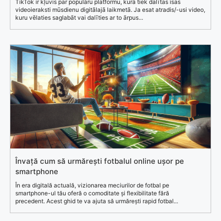
TikTok ir kļuvis par populāru platformu, kurā tiek dalītas īsas
videoieraksti mūsdienu digitālajā laikmetā. Ja esat atradis/-usi video,
kuru vēlaties saglabāt vai dalīties ar to ārpus...
Învață cum să urmărești fotbalul online ușor pe
smartphone
În era digitală actuală, vizionarea meciurilor de fotbal pe
smartphone-ul tău oferă o comoditate și flexibilitate fără
precedent. Acest ghid te va ajuta să urmărești rapid fotbal...