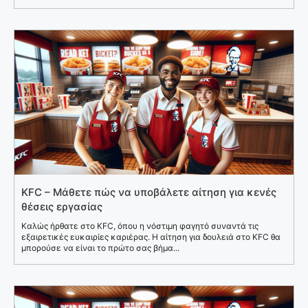
KFC – Μάθετε πώς να υποβάλετε αίτηση για κενές
θέσεις εργασίας
Καλώς ήρθατε στο KFC, όπου η νόστιμη φαγητό συναντά τις
εξαιρετικές ευκαιρίες καριέρας. Η αίτηση για δουλειά στο KFC θα
μπορούσε να είναι το πρώτο σας βήμα...