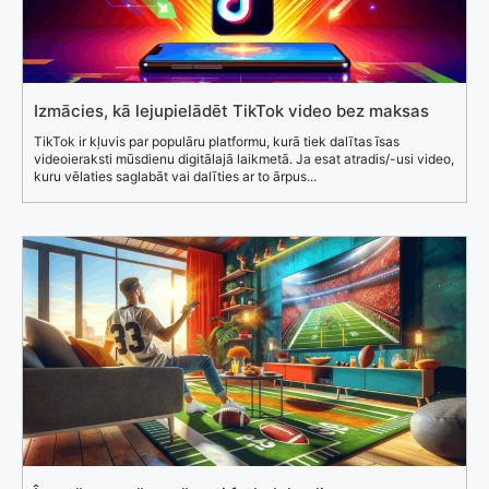
Izmācies, kā lejupielādēt TikTok video bez maksas
TikTok ir kļuvis par populāru platformu, kurā tiek dalītas īsas
videoieraksti mūsdienu digitālajā laikmetā. Ja esat atradis/-usi video,
kuru vēlaties saglabāt vai dalīties ar to ārpus...