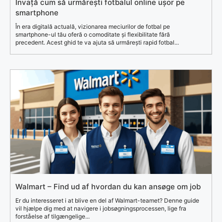
Învață cum să urmărești fotbalul online ușor pe
smartphone
În era digitală actuală, vizionarea meciurilor de fotbal pe
smartphone-ul tău oferă o comoditate și flexibilitate fără
precedent. Acest ghid te va ajuta să urmărești rapid fotbal...
Walmart – Find ud af hvordan du kan ansøge om job
Er du interesseret i at blive en del af Walmart-teamet? Denne guide
vil hjælpe dig med at navigere i jobsøgningsprocessen, lige fra
forståelse af tilgængelige...