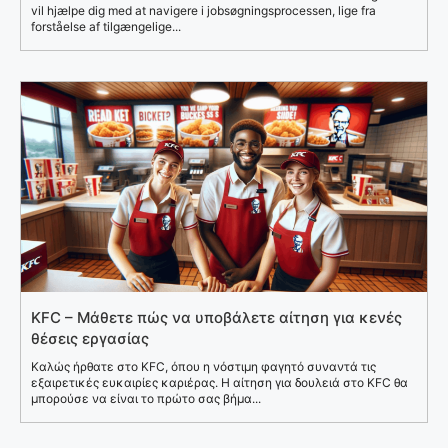
vil hjælpe dig med at navigere i jobsøgningsprocessen, lige fra
forståelse af tilgængelige...
KFC – Μάθετε πώς να υποβάλετε αίτηση για κενές
θέσεις εργασίας
Καλώς ήρθατε στο KFC, όπου η νόστιμη φαγητό συναντά τις
εξαιρετικές ευκαιρίες καριέρας. Η αίτηση για δουλειά στο KFC θα
μπορούσε να είναι το πρώτο σας βήμα...