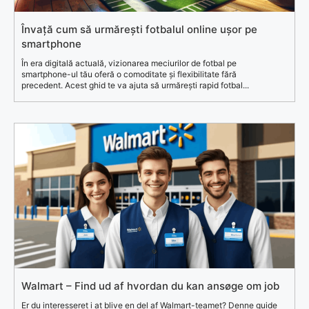
Învață cum să urmărești fotbalul online ușor pe
smartphone
În era digitală actuală, vizionarea meciurilor de fotbal pe
smartphone-ul tău oferă o comoditate și flexibilitate fără
precedent. Acest ghid te va ajuta să urmărești rapid fotbal...
Walmart – Find ud af hvordan du kan ansøge om job
Er du interesseret i at blive en del af Walmart-teamet? Denne guide