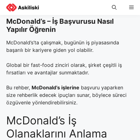
Skip
Me
to
content
McDonald’s – İş Başvurusu Nasıl
Yapılır Öğrenin
McDonald’s’ta çalışmak, bugünün iş piyasasında
başarılı bir kariyere giden yol olabilir.
Global bir fast-food zinciri olarak, şirket çeşitli iş
fırsatları ve avantajlar sunmaktadır.
Bu rehber,
McDonald’s işlerine
başvuru yaparken
size rehberlik edecek ipuçları sunar, böylece süreci
özgüvenle yönlendirebilirsiniz.
McDonald’s İş
Olanaklarını Anlama