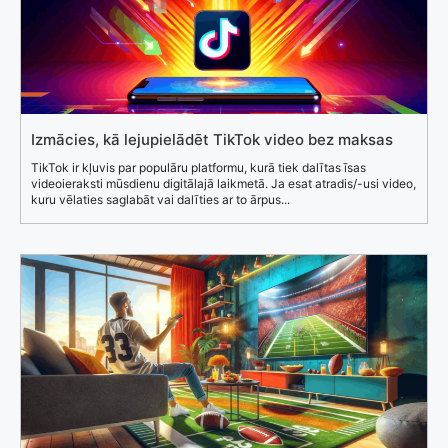
Izmācies, kā lejupielādēt TikTok video bez maksas
TikTok ir kļuvis par populāru platformu, kurā tiek dalītas īsas
videoieraksti mūsdienu digitālajā laikmetā. Ja esat atradis/-usi video,
kuru vēlaties saglabāt vai dalīties ar to ārpus...