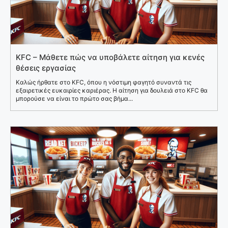
KFC – Μάθετε πώς να υποβάλετε αίτηση για κενές
θέσεις εργασίας
Καλώς ήρθατε στο KFC, όπου η νόστιμη φαγητό συναντά τις
εξαιρετικές ευκαιρίες καριέρας. Η αίτηση για δουλειά στο KFC θα
μπορούσε να είναι το πρώτο σας βήμα...