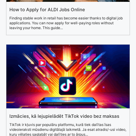
How to Apply for ALDI Jobs Online
Finding stable work in retail has become easier thanks to digital job
applications. You can now apply for well-paying roles without
leaving your home. This guide...
Izmācies, kā lejupielādēt TikTok video bez maksas
TikTok ir kļuvis par populāru platformu, kurā tiek dalītas īsas
videoieraksti mūsdienu digitālajā laikmetā. Ja esat atradis/-usi video,
kuru vēlaties saglabāt vai dalīties ar to ārpus...